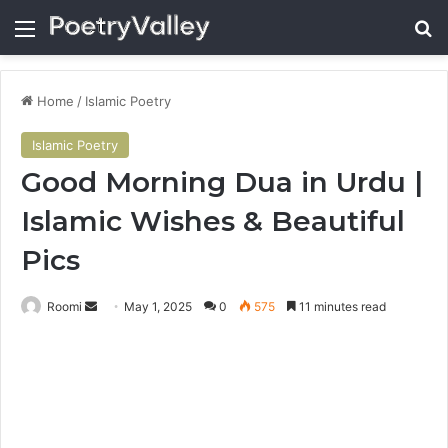
Menu
Se
Home
/
Islamic Poetry
Islamic Poetry
Good Morning Dua in Urdu |
Islamic Wishes & Beautiful
Pics
Send
Roomi
May 1, 2025
0
575
11 minutes read
an
email