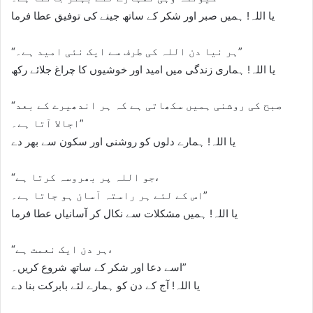
یا اللہ! ہمیں صبر اور شکر کے ساتھ جینے کی توفیق عطا فرما
“ہر نیا دن اللہ کی طرف سے ایک نئی امید ہے۔”
یا اللہ! ہماری زندگی میں امید اور خوشیوں کا چراغ جلائے رکھ
“صبح کی روشنی ہمیں سکھاتی ہے کہ ہر اندھیرے کے بعد
اجالا آتا ہے۔”
یا اللہ! ہمارے دلوں کو روشنی اور سکون سے بھر دے
“جو اللہ پر بھروسہ کرتا ہے،
اس کے لئے ہر راستہ آسان ہو جاتا ہے۔”
یا اللہ! ہمیں مشکلات سے نکال کر آسانیاں عطا فرما
“ہر دن ایک نعمت ہے،
اسے دعا اور شکر کے ساتھ شروع کریں۔”
یا اللہ! آج کے دن کو ہمارے لئے بابرکت بنا دے