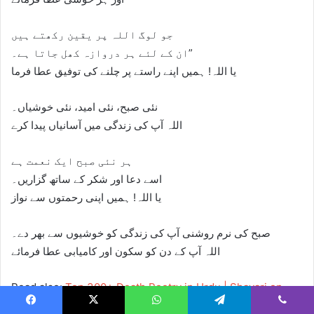
جو لوگ اللہ پر یقین رکھتے ہیں
ان کے لئے ہر دروازہ کھل جاتا ہے۔”
یا اللہ! ہمیں اپنے راستے پر چلنے کی توفیق عطا فرما
نئی صبح، نئی امید، نئی خوشیاں۔
اللہ آپ کی زندگی میں آسانیاں پیدا کرے
ہر نئی صبح ایک نعمت ہے
اسے دعا اور شکر کے ساتھ گزاریں۔
یا اللہ! ہمیں اپنی رحمتوں سے نواز
صبح کی نرم روشنی آپ کی زندگی کو خوشیوں سے بھر دے۔
اللہ آپ کے دن کو سکون اور کامیابی عطا فرمائے
Read also:
Top 300+ Death Poetry in Urdu | Shayari on
Death 2 Lines
Facebook
X
WhatsApp
Telegram
Viber