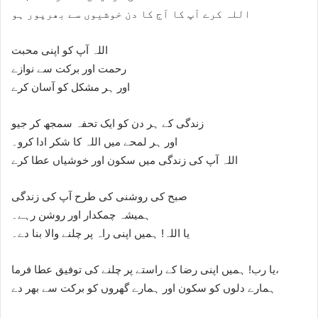
اللہ کرے آپ کا آج کا دن خوشیوں سے بھرپور ہو
اللہ آپ کو اپنی محبت
رحمت اور برکت سے نوازے
اور ہر مشکل کو آسان کرے
زندگی کے ہر دن کو ایک تحفہ سمجھ کر جیو
اور ہر لمحے میں اللہ کا شکر ادا کرو۔
اللہ آپ کی زندگی میں سکون اور خوشیاں عطا کرے
صبح کی روشنی کی طرح آپ کی زندگی
ہمیشہ چمکدار اور روشن رہے۔
یا اللہ! ہمیں اپنی راہ پر چلنے والا بنا دے۔
یا رب! ہمیں اپنی رضا کے راستے پر چلنے کی توفیق عطا فرما،
ہمارے دلوں کو سکون اور ہمارے گھروں کو برکت سے بھر دے