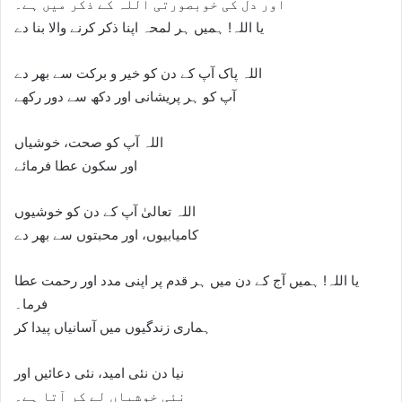
اور دل کی خوبصورتی اللہ کے ذکر میں ہے۔
یا اللہ! ہمیں ہر لمحہ اپنا ذکر کرنے والا بنا دے
اللہ پاک آپ کے دن کو خیر و برکت سے بھر دے
آپ کو ہر پریشانی اور دکھ سے دور رکھے
اللہ آپ کو صحت، خوشیاں
اور سکون عطا فرمائے
اللہ تعالیٰ آپ کے دن کو خوشیوں
کامیابیوں، اور محبتوں سے بھر دے
یا اللہ! ہمیں آج کے دن میں ہر قدم پر اپنی مدد اور رحمت عطا
فرما۔
ہماری زندگیوں میں آسانیاں پیدا کر
نیا دن نئی امید، نئی دعائیں اور
نئی خوشیاں لے کر آتا ہے۔