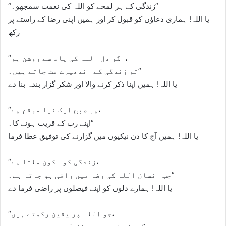
“زندگی کے ہر لمحے کو اللہ کی نعمت سمجھو۔”
یا اللہ! ہماری دعاؤں کو قبول کر اور ہمیں اپنی رضا کے راستے پر
رکھ
“اگر دل اللہ کی یاد سے روشن ہو،
تو زندگی کے اندھیرے مٹ جاتے ہیں۔”
یا اللہ! ہمیں اپنا ذکر کرنے والا اور شکر گزار بندہ بنا دے
“ہر صبح ایک نیا موقع ہے،
اپنے رب کے قریب ہونے کا۔”
یا اللہ! ہمیں آج کا دن نیکیوں میں گزارنے کی توفیق عطا فرما
“زندگی کو سکون ملتا ہے،
جب انسان اللہ کی رضا میں راضی ہو جاتا ہے۔”
یا اللہ! ہمارے دلوں کو اپنے فیصلوں پر راضی فرما دے
“جو اللہ پر یقین رکھتے ہیں،