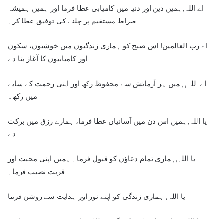
اے اللہ,ہمیں دین اور دنیا میں کامیابی عطا فرما اور ہمیں ہمیشہ
صراط مستقیم پر چلنے کی توفیق عطا کر۔
اے رب العالمین! اس صبح کو ہماری زندگیوں میں خوشیوں، سکون
اور کامیابیوں کا آغاز بنا دے
اے اللہ,ہمیں ہر آزمائش سے محفوظ رکھ اور اپنی رحمت کے سایے
میں رکھ۔
یا اللہ,ہمیں اس دن میں آسانیاں عطا فرما، ہمارے رزق میں برکت
دے
یا اللہ,ہماری تمام دعاؤں کو قبول فرما۔ ہمیں اپنی محبت اور
قربت نصیب فرما۔
یا اللہ, ہماری زندگی کو اپنے نور اور ہدایت سے روشن فرما