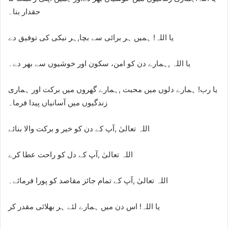
حقدار بنا۔
یا اللہ! ہمیں ہر برائی سے بچا,ہر نیکی کی توفیق دے
یا اللہ ,ہمارے دن کو امن، سکون اور خوشیوں سے بھر دے۔
یا رب! ہمارے دلوں میں محبت ,ہمارے گھروں میں برکت اور ہماری
زندگیوں میں آسانیاں پیدا فرما۔
اللہ تعالیٰ ,آپ کے دن کو خیر و برکت والا بنائے
اللہ تعالیٰ ,آپ کے دل کو راحت عطا کرے
اللہ تعالیٰ ,آپ کے تمام جائز مقاصد کو پورا فرمائے۔
یا اللہ! اس دن میں ہمارے لئے ہر بھلائی مقدر کر