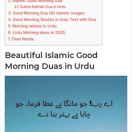
Islamic Good Morning Dua
Subha Bakhair Dua in Urdu
Good Morning Dua HD Islamic Images
Good Morning Quotes in Urdu Text with Dua
Morning wishes in Urdu
Urdu Morning ideas in 2025
Final Words
Beautiful Islamic Good
Morning Duas in Urdu