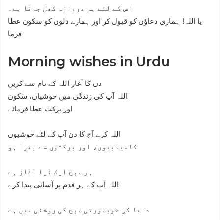
اس کے لئے ہر دروازہ کھل جاتا ہے۔
یا اللہ! ہماری دعاؤں کو قبول کر اور ہمارے دلوں کو سکون عطا
فرما
Morning wishes in Urdu
دن کا آغاز اللہ کے نام سے کریں
اللہ آپ کی زندگی میں خوشیاں، سکون
اور برکت عطا فرمائے
اللہ کرے آج کا دن آپ کے لئے خوشیوں
کامیابیوں، اور برکتوں سے بھرا ہو
ہر صبح ایک نیا آغاز ہے
اللہ آپ کے ہر قدم پر آسانی پیدا کرے
دنیا کی خوبصورتی صبح کی روشنی میں ہے