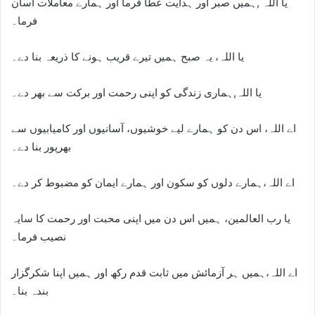
یا اللہ ,ہمیں صبر اور ہدایت عطا فرما اور ہمارے معاملات آسان
فرما۔
یا اللہ، یہ صبح ہمیں تیرے قریب ہونے کا ذریعہ بنا دے۔
یا اللہ,ہماری زندگی کو اپنی رحمت اور برکت سے بھر دے۔
اے اللہ، اس دن کو ہمارے لیے خوشیوں، آسانیوں اور کامیابیوں سے
بھرپور بنا دے۔
اے اللہ،ہمارے دلوں کو سکون اور ہمارے ایمان کو مضبوط کر دے۔
یا رب العالمین، ہمیں اس دن میں اپنی محبت اور رحمت کا سایہ
نصیب فرما۔
اے اللہ،ہمیں ہر آزمائش میں ثابت قدم رکھ اور ہمیں اپنا شکرگزار
بندہ بنا۔