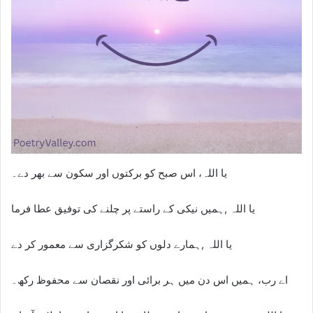
یا اللہ، اس صبح کو برکتوں اور سکون سے بھر دے۔
یا اللہ ,ہمیں نیکی کے راستے پر چلنے کی توفیق عطا فرما
یا اللہ ,ہمارے دلوں کو شکرگزاری سے معمور کر دے
اے رب، ہمیں اس دن میں ہر برائی اور نقصان سے محفوظ رکھ۔