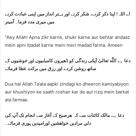
اے اللہ! اپنا ذکر کرنے، شکر کرنے اور بہتر انداز میں اپنی عبادت کرنے
میں میری مدد فرما۔ آمینر
“Aey Allah! Apna zikr karne, shukr karne aur behtar andaaz
mein apni ibadat karne mein meri madad farma. Ameen
‏دعا ہے اللّٰه تعالیٰ آپکی زندگی کو ڈھیروں کامیابیوں اور خوشیوں کے
ساتھ روشن کردے اور رزق میں برکت عطا فرمائے
Dua hai Allah Ta’ala aapki zindagi ko dheeron kamiyabiyon
aur khushiyon ke saath roshan kar de aur rizq mein barkat
ata farmae.
‏دعا ہے مالک كائنات سے کہ ھرصبح کے آغاز سے انجام تک آپ کی
دلي مرادیں خواهشیں اورامیدیں پوری فرمائے۔