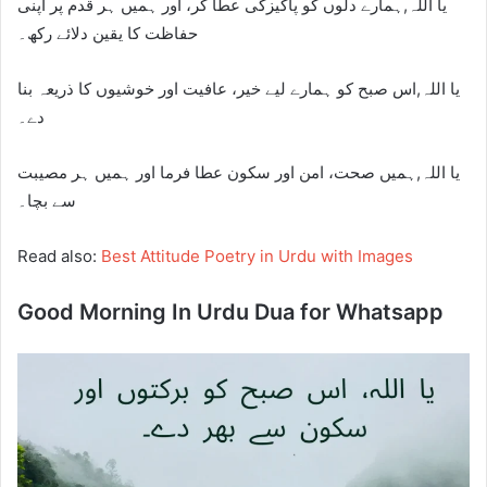
یا اللہ,ہمارے دلوں کو پاکیزگی عطا کر، اور ہمیں ہر قدم پر اپنی
حفاظت کا یقین دلائے رکھ۔
یا اللہ,اس صبح کو ہمارے لیے خیر، عافیت اور خوشیوں کا ذریعہ بنا
دے۔
یا اللہ,ہمیں صحت، امن اور سکون عطا فرما اور ہمیں ہر مصیبت
سے بچا۔
Read also:
Best Attitude Poetry in Urdu with Images
Good Morning In Urdu Dua for Whatsapp