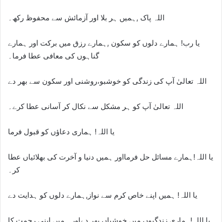
اللہ پاک ,ہمیں ہر بلا اور آزمائش سے محفوظ رکھ۔
یا رب! ہمارے دلوں کو سکون ,ہمارے رزق میں برکت اور ہمارے
گناہوں کی معافی عطا فرما۔
اللہ تعالیٰ آپ کی زندگی کو خوشبو،روشنی اور سکون سے بھر دے
اللہ تعالیٰ آپ کو ہر مشکل سے نکال کر آسانی عطا کرے۔
یا اللہ! ہماری دعاؤں کو قبول فرما
یا اللہ!ہمارے مسائل حل فرمااور ہمیں دنیا و آخرت کی بھلائیاں عطا
کر۔
یا اللہ! ہمیں اپنے خاص کرم سے نواز,ہمارے دلوں کو ہدایت دے
یا اللہ!ہماری زندگیوں میں خوشیاں بھر دےاور ہمیں اپنی رحمت کا