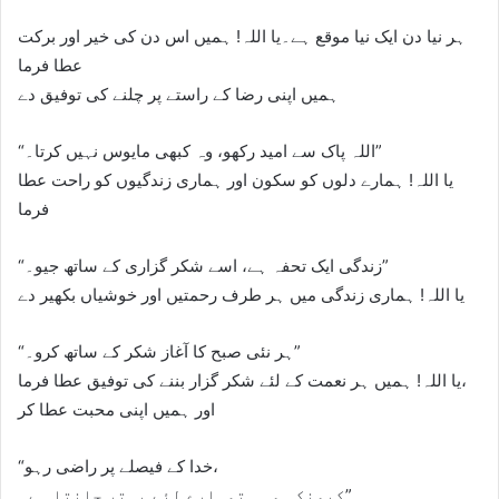
ہر نیا دن ایک نیا موقع ہے۔یا اللہ! ہمیں اس دن کی خیر اور برکت
عطا فرما
ہمیں اپنی رضا کے راستے پر چلنے کی توفیق دے
“اللہ پاک سے امید رکھو، وہ کبھی مایوس نہیں کرتا۔”
یا اللہ! ہمارے دلوں کو سکون اور ہماری زندگیوں کو راحت عطا
فرما
“زندگی ایک تحفہ ہے، اسے شکر گزاری کے ساتھ جیو۔”
یا اللہ! ہماری زندگی میں ہر طرف رحمتیں اور خوشیاں بکھیر دے
“ہر نئی صبح کا آغاز شکر کے ساتھ کرو۔”
یا اللہ! ہمیں ہر نعمت کے لئے شکر گزار بننے کی توفیق عطا فرما،
اور ہمیں اپنی محبت عطا کر
“خدا کے فیصلے پر راضی رہو،
کیونکہ وہی تمہارے لئے بہتر جانتا ہے۔”