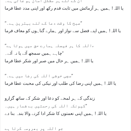
ان کے لئے ہر مشکل آسان ہو جاتی ہے۔”
یا اللہ! ہمیں ہر آزمائش میں ثابت قدم رکھ اور اپنی مدد عطا فرما
“صبح کا وقت دعا کے لئے بہترین ہے۔”
یا اللہ! ہمیں اپنے فضل سے نواز اور ہمارے گناہوں کو معاف فرما
“اللہ کا ہر فیصلہ ہمارے حق میں ہوتا ہے،
چاہے ہمیں سمجھ آئے یا نہ آئے۔”
یا اللہ! ہمیں ہر حال میں صبر اور شکر عطا فرما
“سچی خوشی اللہ کی رضا میں ہے۔”
یا اللہ! ہمیں اپنی رضا کی طلب اور نیکی کی محبت عطا فرما
زندگی کے ہر لمحے کو دعا اور شکر کے ساتھ گزارو
کیونکہ اللہ کی رحمتیں بے شمار ہیں۔”
یا اللہ! ہمیں اپنی نعمتوں کا شکر ادا کرنے والا بندہ بنا دے
جو اللہ پر بھروسہ کرتا ہے